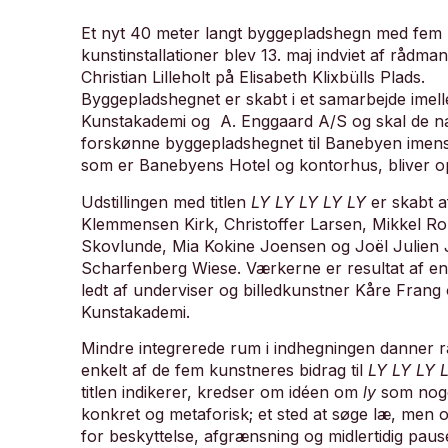
Et nyt 40 meter langt byggepladshegn med fem
kunstinstallationer blev 13. maj indviet af rådma
Christian Lilleholt på Elisabeth Klixbülls Plads.
Byggepladshegnet er skabt i et samarbejde imel
Kunstakademi og A. Enggaard A/S og skal de næ
forskønne byggepladshegnet til Banebyen imens
som er Banebyens Hotel og kontorhus, bliver op
Udstillingen med titlen
LY LY LY LY LY
er skabt a
Klemmensen Kirk, Christoffer Larsen, Mikkel R
Skovlunde, Mia Kokine Joensen og Joël Julien
Scharfenberg Wiese. Værkerne er resultat af e
ledt af underviser og billedkunstner Kåre Frang
Kunstakademi.
Mindre integrerede rum i indhegningen danner 
enkelt af de fem kunstneres bidrag til
LY LY LY 
titlen indikerer, kredser om idéen om
ly
som nog
konkret og metaforisk; et sted at søge læ, men 
for beskyttelse, afgrænsning og midlertidig paus