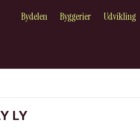
Bydelen
Byggerier
Udvikling
LY LY