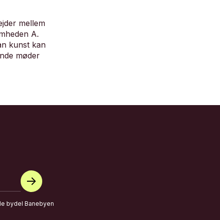
ejder mellem
omheden A.
an kunst kan
gende møder
de bydel Banebyen