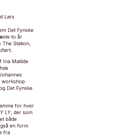
nd Lars
lem Det Fynske
ste to år
 The Station,
ført.
f Ina Matilde
ohde
 Johannes
n workshop
 og Det Fynske
ramme for hver
LY LY
, der som
et både
også en form
e fra